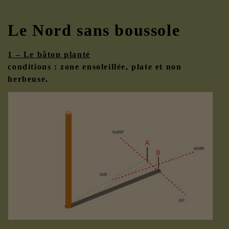
Le Nord sans boussole
1 – Le bâton planté
conditions : zone ensoleillée, plate et non
herbeuse.