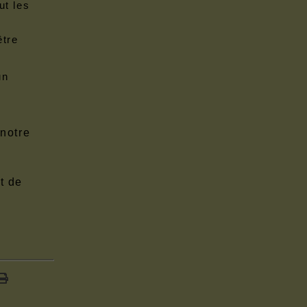
ut les
être
un
 notre
t de