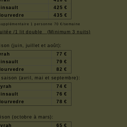
insault
425 €
Mourvedre
435 €
upplémentaire 1 personne 70 €/semaine
nuitée /1 lit double (Minimum 3 nuits)
son (juin, juillet et août):
yrah
77 €
insault
79 €
Mourvedre
82 €
saison (avril, mai et septembre):
Syrah
74 €
insault
76 €
Mourvedre
78 €
ison (octobre à mars):
Syrah
65 €