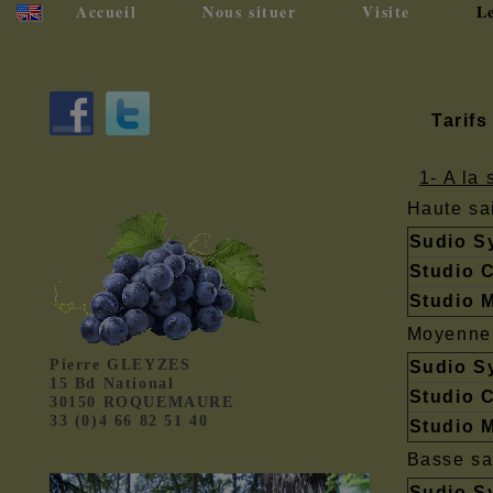
Accueil
Nous situer
Visite
Le
Tari
1- A la 
Haute sai
Sudio S
Studio C
Studio 
Moyenne 
Pierre GLEYZES
Sudio S
15 Bd National
Studio C
30150 ROQUEMAURE
33 (0)4 66 82 51 40
Studio 
Basse sa
Sudio S