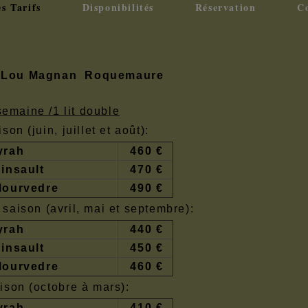
s Tarifs
Disponibilités
Réservation
C
fs Lou Magnan Roquemaure
semaine /1 lit double
son (juin, juillet et août):
yrah
460 €
insault
470 €
Mourvedre
490 €
saison (avril, mai et septembre):
yrah
440 €
insault
450 €
Mourvedre
460 €
ison (octobre à mars):
yrah
410 €