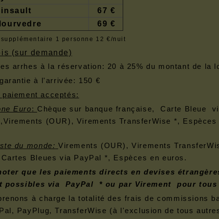
insault
67 €
Mourvedre
69 €
supplémentaire 1 personne 12 €/nuit
ois (sur demande)
es arrhes à la réservation: 20 à 25% du montant de la l
garantie à l'arrivée: 150 €
 paiement acceptés:
one Euro
:
Chèque sur banque française, Carte Bleue v
,Virements (OUR), Virements TransferWise *, Espèces 
este du monde:
Virements (OUR), Virements TransferWis
 Cartes Bleues via PayPal *, Espèces en euros.
noter que les paiements directs en devises étrangère
it possibles via PayPal * ou par Virement pour tous 
prenons à charge la totalité des frais de commissions b
Pal, PayPlug, TransferWise (à l'exclusion de tous autres