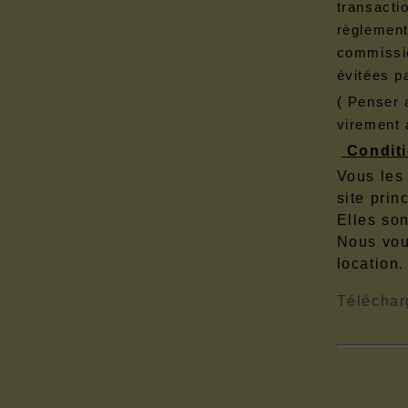
transacti
règlement
commissio
évitées p
( Penser 
virement 
Condit
Vous les 
site prin
Elles so
Nous vou
location.
Téléchar