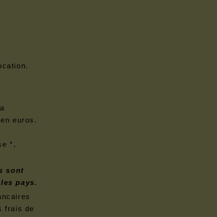
ocation.
ia
en euros.
e *,
s sont
les pays.
ancaires
 frais de