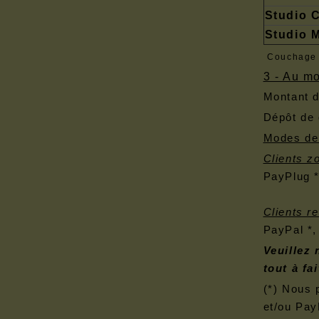
Studio C
Studio 
Couchage 
3 - Au m
Montant d
Dépôt de 
Modes de
Clients z
PayPlug *
Clients r
PayPal *,
Veuillez 
tout à fa
(*) Nous 
et/ou Pay