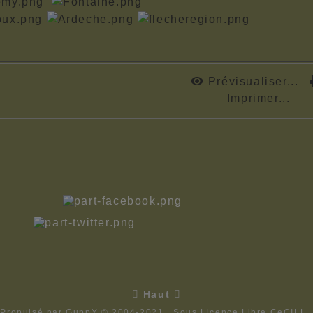
Prévisualiser...
Imprimer...

Haut

Propulsé par GuppY
© 2004-2021
Sous Licence Libre CeCILL