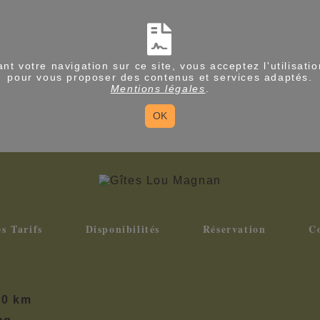
nt votre navigation sur ce site, vous acceptez l'utilisati
pour vous proposer des contenus et services adaptés.
Mentions légales
.
OK
s Tarifs
Disponibilités
Réservation
C
0 km