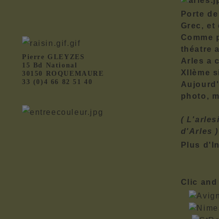
Porte de
Grec, et
Comme p
théatre 
Pierre GLEYZES
Arles a 
15 Bd National
XIIème s
30150 ROQUEMAURE
33 (0)4 66 82 51 40
Aujourd'
photo, m
( L'arle
d'Arles )
Plus d'I
Clic and 