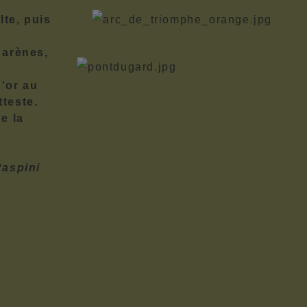
lte, puis
 arènes,
'or au
teste.
e la
Raspini