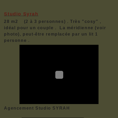
Studio Syrah
28 m2 (2 à 3 personnes) . Très "cosy" ,
idéal pour un couple . La méridienne (voir
photo), peut-être remplacée par un lit 1
personne .
Agencement Studio SYRAH