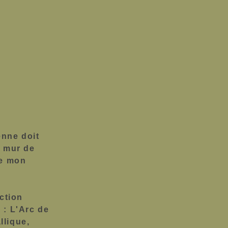
enne doit
n mur de
de mon
uction
 : L'Arc de
llique,