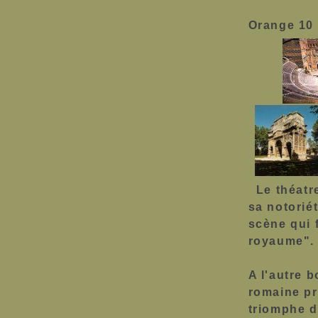
Orange 10
Le théatr
sa notorié
scène qui f
royaume"
A l'autre b
romaine pr
triomphe dé