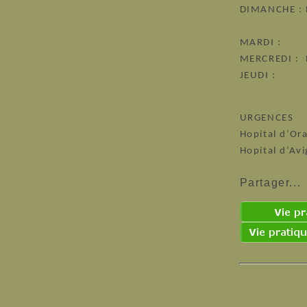
DIMANCHE : 
Sorgu
MARDI : R
MERCREDI : 
JEUDI : O
Villeneu
URGENCES
Hopital d’Or
Hopital d’Av
Partage