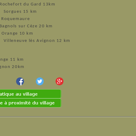
Rochefort du Gard 13km
es 15 km
oquemaure
Bagnols sur Cèze 20 km
range 10 km
ve lès Avignon 12 km
ange 11 km
ignon 20km
r...